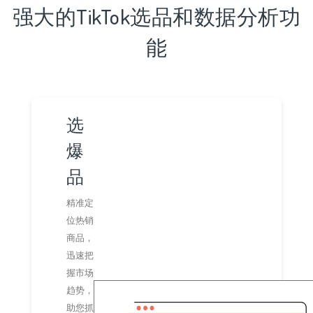
强大的TikTok选品和数据分析功
能
选
爆
品
精准定
位热销
商品，
迅速把
握市场
趋势，
助您抓