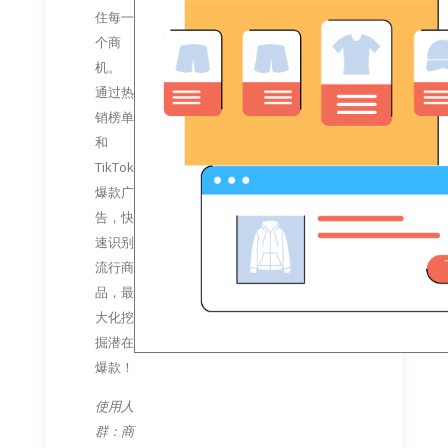
住每一
个商
机。
通过热
销榜单
和
TikTok
爆款广
告，快
速识别
流行商
品，最
大化挖
掘潜在
爆款！
使用人
群：商