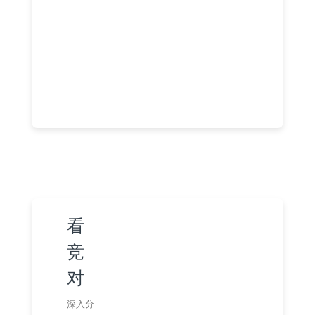
看
竞
对
深入分