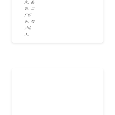
家、品
牌、工
厂源
头、带
货达
人。