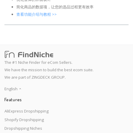
简化商品的数据项，让您的选品过程更有效率
查看功能介绍与教程 >>
The #1 Niche Finder for eCom Sellers.
We have the mission to build the best ecom suite.
We are part of ZINGDECK GROUP.
English
Features
AliExpress Dropshipping
Shopify Dropshipping
Dropshipping Niches